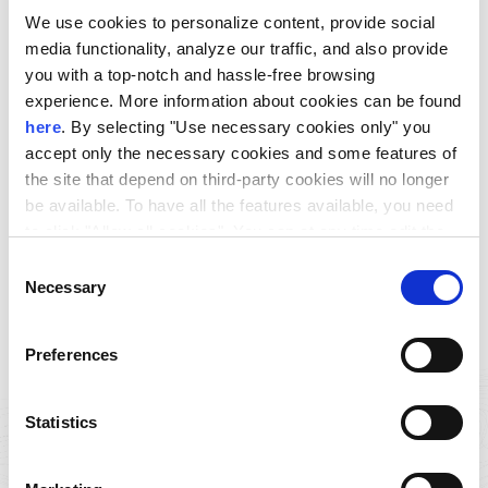
διοργάνωση της εκδήλωσης σε τέτοιο βαθμό που δεν θα
We use cookies to personalize content, provide social
κάλυπτε τους στόχους της ή που θα τους περιόριζε σε
media functionality, analyze our traffic, and also provide
you with a top-notch and hassle-free browsing
μεγάλο βαθμό για τους εκθέτες και τους επισκέπτες.
experience. More information about cookies can be found
Εφόσον η υγεία των εκθετών, των επισκεπτών, των
here
. By selecting "Use necessary cookies only" you
accept only the necessary cookies and some features of
υπαλλήλων και του κοινού είναι πρώτη προτεραιότητα
the site that depend on third-party cookies will no longer
για την Deutsche Messe, η απόφαση που ελήφθη από
be available. To have all the features available, you need
κοινού με το συμβούλιο εκθετών του HANNOVER MESSE,
to click "Allow all cookies". You can at any time edit the
cookies stored on your device by going to the bottom of
Consent
ήταν να μεταφερθεί η εκδήλωση τον Ιούλιο.
our site under "Manage cookies".
Necessary
Selection
Preferences
Statistics