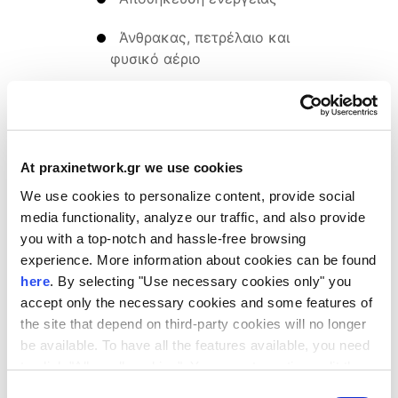
Άνθρακας, πετρέλαιο και
φυσικό αέριο
Ηλεκτρικά οχήματα
Παραγωγή ενέργειας,
μετάδοση και μετατροπή
At praxinetwork.gr we use cookies
We use cookies to personalize content, provide social
Πυρηνική ενέργεια
media functionality, analyze our traffic, and also provide
Οφέλη συμμετοχής
you with a top-notch and hassle-free browsing
experience. More information about cookies can be found
Οι συμμετέχοντες θα έχουν τη δυνατότητα
here
. By selecting "Use necessary cookies only" you
να προσεγγίσουν νέους συνεργάτες και
accept only the necessary cookies and some features of
πελάτες, να εντοπίσουν καινοτόμες
the site that depend on third-party cookies will no longer
τεχνολογίες και προϊόντα, να διευρύνουν
be available. To have all the features available, you need
το δίκτυο των επαφών τους και να
to click "Allow all cookies". You can at any time edit the
cookies stored on your device by going to the bottom of
προχωρήσουν σε επιχειρηματικές –
Consent