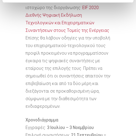
εγγραφούν ηλεκτρονικά στον επίσημο
ιστοχώρο της διοργάνωσης:
EΙF 2020:
Διεθνής Ψηφιακή Εκδήλωση
Τεχνολογικών και Επιχειρηματικών
Συναντήσεων στους Τομείς της Ενέργειας
Επίσης θα λάβουν οδηγίες για την υποβολή
του επιχειρηματικού-τεχνολογικού τους
προφίλ προκειμένου να προγραμματίσουν
έγκαιρα τις ψηφιακές συναντήσεις με
εταίρους της επιλογής τους. Πρέπει να
σημειωθεί ότι οι συναντήσεις απαιτούν την
επιβεβαίωση και από τα δύο μέρη και
διεξάγονται σε προκαθορισμένη ώρα,
σύμφωνα με την διαθεσιμότητα των
ενδιαφερομένων.
Χρονοδιάγραμμα
Εγγραφές:
3 Ιουλίου – 3 Νοεμβρίου
Επιλογή συναντήσεων:
21 Σεπτεμβρίου –