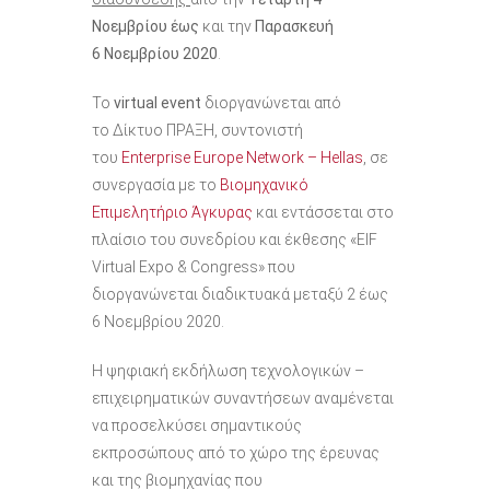
Νοεμβρίου έως
και την
Παρασκευή
6 Νοεμβρίου 2020
.
Το
virtual event
διοργανώνεται από
το Δίκτυο ΠΡΑΞΗ, συντονιστή
του
Enterprise Europe Network – Hellas
, σε
συνεργασία με το
Βιομηχανικό
Επιμελητήριο Άγκυρας
και εντάσσεται στο
πλαίσιο του συνεδρίου και έκθεσης «EIF
Virtual Expo & Congress» που
διοργανώνεται διαδικτυακά μεταξύ 2 έως
6 Νοεμβρίου 2020.
Η ψηφιακή εκδήλωση τεχνολογικών –
επιχειρηματικών συναντήσεων αναμένεται
να προσελκύσει σημαντικούς
εκπροσώπους από το χώρο της έρευνας
και της βιομηχανίας που