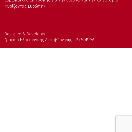
Ευρωπαϊκής Επιτροπής για την έρευνα και την καινοτομία
«Ορίζοντας Ευρώπη».
Designed & Developed:
Γραφείο Ηλεκτρονικής Διακυβέρνησης - ΕΚΕΦΕ "Δ"