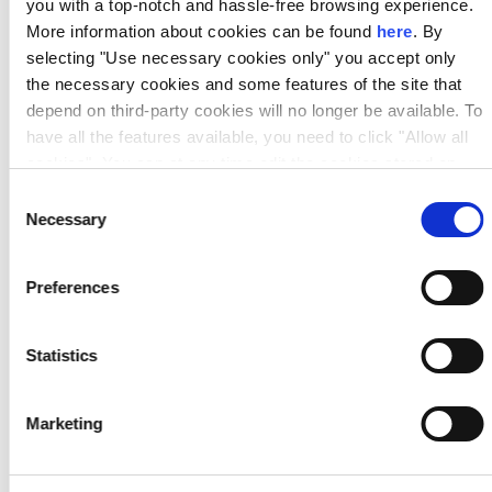
you with a top-notch and hassle-free browsing experience.
More information about cookies can be found
here
. By
– CCSTI για την τεχνολογική συνεργασία μεταξύ
selecting "Use necessary cookies only" you accept only
Ευρώπης και Ασίας και συντονίζει τη λειτουργία
the necessary cookies and some features of the site that
depend on third-party cookies will no longer be available. To
του. Ο ευρωπαϊκός κόμβος λειτουργεί ως
have all the features available, you need to click "Allow all
συνδετικός κρίκος μεταξύ των ενδιαφερόμενων
cookies". You can at any time edit the cookies stored on
your device by going to the bottom of our site under
για συνεργασία ομάδων από την Ευρώπη και την
Consent
"Manage cookies".
Necessary
Selection
Ασία και ενισχύει τους δεσμούς μεταξύ
βιομηχανίας και έρευνας.
Preferences
Statistics
2016, Έναρξη λειτουργίας
γραφείου Πάτρας
Marketing
Το Δίκτυο ΠΡΑΞΗ έχοντας ως στόχο τη σύνδεση