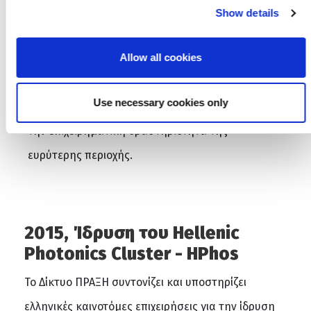
της έρευνας και καινοτομίας με την
Show details
επιχειρηματικότητα, ξεκινά τη λειτουργία
Allow all cookies
γραφείου στην Πάτρα. Ο
Σύνδεσμος Βιομηχανιών
και Επιχειρήσεων Πελοποννήσου & Δυτικής
Use necessary cookies only
Ελλάδας
υποστηρίζει ενεργά τη βιομηχανία και
την επιχειρηματική δραστηριότητα της
ευρύτερης περιοχής.
2015, Ίδρυση του Hellenic
Photonics Cluster - HPhos
Το Δίκτυο ΠΡΑΞΗ συντονίζει και υποστηρίζει
ελληνικές καινοτόμες επιχειρήσεις για την ίδρυση