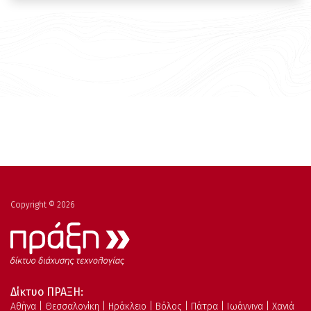
Copyright © 2026
Δίκτυο ΠΡΑΞΗ:
Αθήνα | Θεσσαλονίκη | Ηράκλειο | Βόλος | Πάτρα | Ιωάννινα | Χανιά