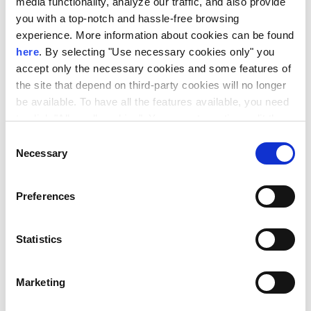
media functionality, analyze our traffic, and also provide
you with a top-notch and hassle-free browsing
Email: *
experience. More information about cookies can be found
here
. By selecting "Use necessary cookies only" you
accept only the necessary cookies and some features of
the site that depend on third-party cookies will no longer
be available. To have all the features available, you need
to click "Allow all cookies". You can at any time edit the
Όνομα: *
cookies stored on your device by going to the bottom of
Consent
our site under "Manage cookies".
Necessary
Selection
Preferences
Επώνυμο: *
Statistics
Marketing