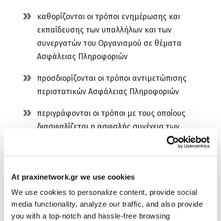
καθορίζονται οι τρόποι ενημέρωσης και
εκπαίδευσης των υπαλλήλων και των
συνεργατών του Οργανισμού σε θέματα
Ασφάλειας Πληροφοριών
προσδιορίζονται οι τρόποι αντιμετώπισης
περιστατικών Ασφάλειας Πληροφοριών
περιγράφονται οι τρόποι με τους οποίους
διασφαλίζεται η ασφαλής συνέχεια των
επιχειρησιακών λειτουργιών του Οργανισμού σε
περιπτώσεις δυσλειτουργίας πληροφοριακών
συστημάτων ή σε περιπτώσεις καταστροφών.
At praxinetwork.gr we use cookies
We use cookies to personalize content, provide social
Ο Οργανισμός πραγματοποιεί εκτιμήσεις των κινδύνων
media functionality, analyze our traffic, and also provide
που σχετίζονται με την Ασφάλεια Πληροφοριών σε
you with a top-notch and hassle-free browsing