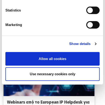
πρότασή τους, μέχρι τη
Δευτέρα 10 Ιανουαρίου 2022 και
Statistics
ώρα 17:00
Κατεβάστε
εδώ
το πλήρες κείμενο της προκήρυξης
Marketing
Show details
Περισσότερα Νέα:
Allow all cookies
Use necessary cookies only
Webinars από το European IP Helpdesk για