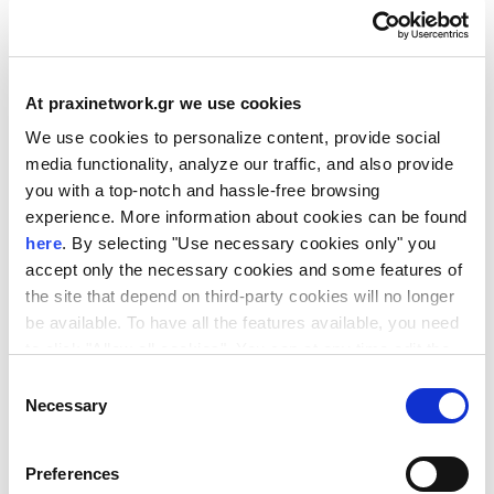
Περιφερειακής Ανάπτυξης (ΕΤΠΑ) με τίτλο «ΑΞΟΝΑΣ Β:
Χρηματοδότηση Λειτουργίας Δομών &
ΔράσεωνΜεταφοράς Τεχνολογίας», «ΤΡΕΝΟ: Το Τρένο
At praxinetwork.gr we use cookies
της Καινοτομίας» – 3 η Προκήρυξη Δράσης «Επιστήμη
We use cookies to personalize content, provide social
media functionality, analyze our traffic, and also provide
και Κοινωνία» Θεματική 3: «Κόμβοι Έρευνας &
you with a top-notch and hassle-free browsing
Καινοτομίας στην Εκπαίδευση», ή άλλων έργων του
experience. More information about cookies can be found
here
. By selecting "Use necessary cookies only" you
Δικτύου ΠΡΑΞΗ.
accept only the necessary cookies and some features of
the site that depend on third-party cookies will no longer
Έδρα:
be available. To have all the features available, you need
1 θέση με έδρα την Αθήνα με κωδικό θέσης ΜARK_ATH_
to click "Allow all cookies". You can at any time edit the
cookies stored on your device by going to the bottom of
DEC_21
Consent
our site under "Manage cookies".
Necessary
Selection
Υποβολή Προτάσεων:
Οι ενδιαφερόμενοι καλούνται να υποβάλουν την
Preferences