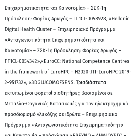
Επιχειρηματικότητα και Καινοτομία» – ΣΣΚ-1η
Πρόσκληση: Φορέας Αρωγός – ΓΓ1CL-0058928, «Hellenic
Digital Health Cluster – Επιχειρησιακό Πρόγραμμα
«Ανταγωνιστικότητα Επιχειρηματικότητα και
Καινοτομία» – ΣΣΚ-1η Πρόσκληση: Φορέας Αρωγός –
ΓΓ1CL-0054342»,«EuroCC: National Competence Centres
in the framework of EuroHPC – H2020-JTI-EuroHPC-2019-
2-951732», «3DGLUCOMOFSENS: Τρισδιάστατα
εκτυπωμένοι φορετοί αισθητήρες βασισμένοι σε
Μεταλλο-Οργανικές Κατασκευές για τον ηλεκτροχημικό
προσδιορισμό γλυκόζης σε ιδρώτα – Επιχειρησιακό
Πρόγραμμα «Ανταγωνιστικότητα Επιχειρηματικότητα
και Καινοτομία – πρόσκληση «ΕΡΕΥΝΩ – ΔΗΜΙΟΥΡΓΩ –