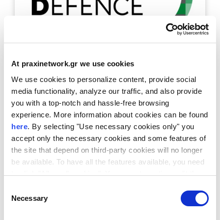
At praxinetwork.gr we use cookies
We use cookies to personalize content, provide social
July 28, 2026
media functionality, analyze our traffic, and also provide
you with a top-notch and hassle-free browsing
EUDEX Match & Meet 2026 | Επιχειρηματικές
experience. More information about cookies can be found
Συναντήσεις
here
. By selecting "Use necessary cookies only" you
accept only the necessary cookies and some features of
the site that depend on third-party cookies will no longer
be available. To have all the features available, you need
to click "Allow all cookies". You can at any time edit the
cookies stored on your device by going to the bottom of
Consent
our site under "Manage cookies".
Necessary
Selection