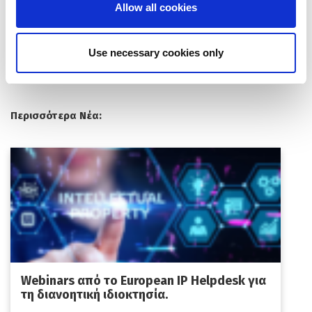
Allow all cookies
επικοινωνήσετε με την κα Μαρία Τσιάνα | Tel:
210 36 07
690 | E-mail:
tsiana@praxinetwork.gr
Use necessary cookies only
Περισσότερα Νέα:
Webinars από το European IP Helpdesk για
τη διανοητική ιδιοκτησία.