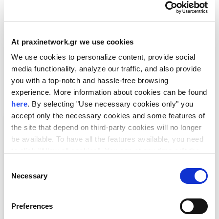
Η είσοδος είναι ελεύθερη κατόπιν
Δήλωσης Συμμετοχής
.
Η κάρτα εισόδου στη ΔΕΘ θα σας αποσταλεί με email
At praxinetwork.gr we use cookies
πριν την εκδήλωση.
We use cookies to personalize content, provide social
media functionality, analyze our traffic, and also provide
you with a top-notch and hassle-free browsing
Περισσότερα Νέα:
experience. More information about cookies can be found
here
. By selecting "Use necessary cookies only" you
accept only the necessary cookies and some features of
the site that depend on third-party cookies will no longer
be available. To have all the features available, you need
to click "Allow all cookies". You can at any time edit the
cookies stored on your device by going to the bottom of
Consent
our site under "Manage cookies".
Necessary
Selection
Webinars από το European IP Helpdesk για
Preferences
τη διανοητική ιδιοκτησία.