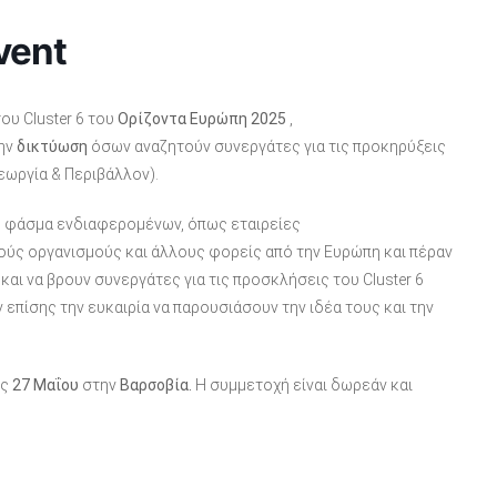
vent
ου Cluster 6
του
Ορίζοντα Ευρώπη 2025
,
την
δικτύωση
όσων α
ναζητούν συνεργάτες για τις προκηρύξεις
εωργία & Περιβάλλον).
ύ φάσμα ενδιαφερομένων, όπως εταιρείες
ούς οργανισμούς και άλλους φορείς από την Ευρώπη και πέραν
και να βρουν συνεργάτες για τις προσκλήσεις του Cluster 6
επίσης την ευκαιρία να παρουσιάσουν την ιδέα τους και την
ις
27 Μαΐου
στην
Βαρσοβία.
Η συμμετοχή είναι δωρεάν και