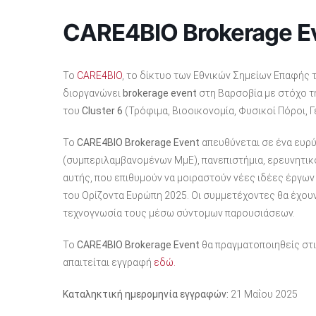
CARE4BIO Brokerage E
Το
CARE4BIO
, το δίκτυο των Εθνικών Σημείων Επαφής τ
διοργανώνει
brokerage event
στη Βαρσοβία με στόχο 
του
Cluster
6
(Τρόφιμα, Βιοοικονομία, Φυσικοί Πόροι, Γ
Το
CARE4BIO Brokerage Event
απευθύνεται σε ένα ευρ
(συμπεριλαμβανομένων ΜμΕ), πανεπιστήμια, ερευνητικ
αυτής, που επιθυμούν να μοιραστούν νέες ιδέες έργων 
του Ορίζοντα Ευρώπη 2025. Οι συμμετέχοντες θα έχουν 
τεχνογνωσία τους μέσω σύντομων παρουσιάσεων.
Το
CARE4BIO Brokerage Event
θα πραγματοποιηθείς στ
απαιτείται εγγραφή
εδώ.
Καταληκτική ημερομηνία εγγραφών:
21 Μαΐου 2025