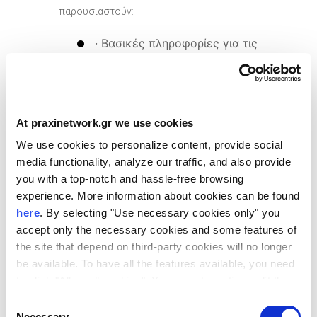
παρουσιαστούν:
· Βασικές πληροφορίες για τις
επιχορηγήσεις του ERC
· Καλές πρακτικές και συχνές
προκλήσεις στην προετοιμασία
At praxinetwork.gr we use cookies
της πρότασης
We use cookies to personalize content, provide social
· Προσωπικές εμπειρίες από
media functionality, analyze our traffic, and also provide
υπότροφους ERC
you with a top-notch and hassle-free browsing
experience. More information about cookies can be found
· Υπηρεσίες υποστήριξης του
here
. By selecting "Use necessary cookies only" you
Δικτύου ΠΡΑΞΗ/ΙΤΕ για
accept only the necessary cookies and some features of
υποψήφιους αιτούντες
the site that depend on third-party cookies will no longer
be available. To have all the features available, you need
European Research
to click "Allow all cookies". You can at any time edit the
Council (ERC)
cookies stored on your device by going to the bottom of
Consent
our site under "Manage cookies".
Necessary