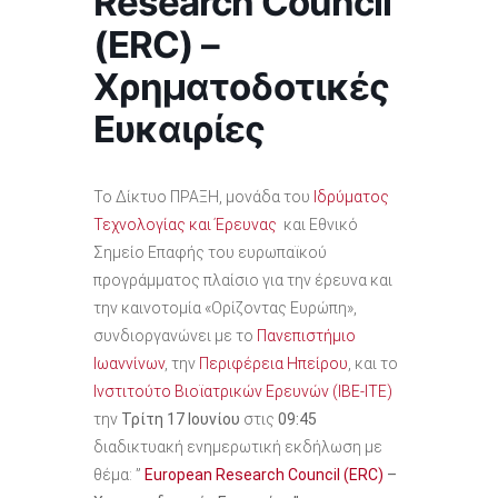
Research Council
(ERC) –
Χρηματοδοτικές
Ευκαιρίες
Το Δίκτυο ΠΡΑΞΗ, μονάδα του
Ιδρύματος
Τεχνολογίας και Έρευνας
και Εθνικό
Σημείο Επαφής του ευρωπαϊκού
προγράμματος πλαίσιο για την έρευνα και
την καινοτομία «Ορίζοντας Ευρώπη»,
συνδιοργανώνει με το
Πανεπιστήμιο
Ιωαννίνων
, την
Περιφέρεια Ηπείρου
, και το
Ινστιτούτο Βιοϊατρικών Ερευνών (ΙΒΕ-ΙΤΕ)
την
Τρίτη 17 Ιουνίου
στις
09:45
διαδικτυακή ενημερωτική εκδήλωση με
θέμα: ”
European Research Council (ERC)
–