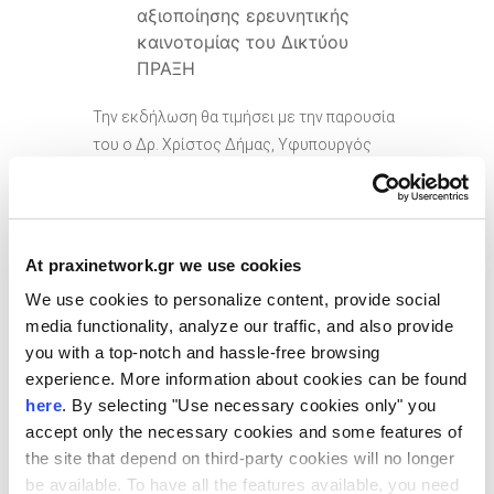
αξιοποίησης ερευνητικής
καινοτομίας του Δικτύου
ΠΡΑΞΗ
Την εκδήλωση θα τιμήσει με την παρουσία
του ο Δρ. Χρίστος Δήμας, Υφυπουργός
Ανάπτυξης και Επενδύσεων για την Έρευνα
και την Καινοτομία.
Οι συμμετέχοντες θα έχουν την ευκαιρία
At praxinetwork.gr we use cookies
να υποβάλουν τις ερωτήσεις τους στους
We use cookies to personalize content, provide social
ομιλητές μέσω
sli
.
do
.
media functionality, analyze our traffic, and also provide
you with a top-notch and hassle-free browsing
Το Δίκτυο ΠΡΑΞΗ/ΙΤΕ στηρίζει την
experience. More information about cookies can be found
ερευνητική καινοτομία σε όλο της το
here
. By selecting "Use necessary cookies only" you
φάσμα εφαρμόζοντας ένα πλαίσιο
accept only the necessary cookies and some features of
παροχής ολοκληρωμένης συμβουλευτικής
the site that depend on third-party cookies will no longer
τόσο προς την ερευνητική κοινότητα όσο
be available. To have all the features available, you need
και τις καινοτόμες επιχειρήσεις σε όλα τα