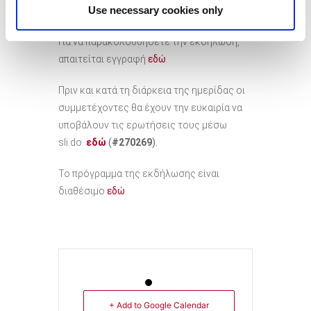
Use necessary cookies only
διαδικτυακά μέσω της πλατφόρμας Zoom.
Για να παρακολουθήσετε την εκδήλωση,
απαιτείται εγγραφή
εδώ
.
Πριν και κατά τη διάρκεια της ημερίδας οι
συμμετέχοντες θα έχουν την ευκαιρία να
υποβάλουν τις ερωτήσεις τους μέσω
sli.do.
εδώ
(
#270269
).
Το πρόγραμμα της εκδήλωσης είναι
διαθέσιμο
εδώ
.
+ Add to Google Calendar