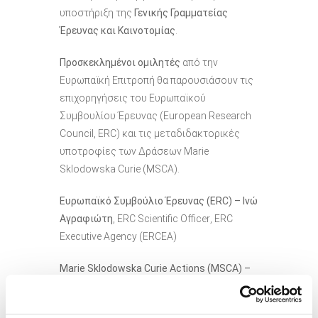
υποστήριξη της
Γενικής Γραμματείας
Έρευνας και Καινοτομίας
.
Προσκεκλημένοι ομιλητές
από την
Ευρωπαϊκή Επιτροπή θα παρουσιάσουν τις
επιχορηγήσεις του Ευρωπαϊκού
Συμβουλίου Έρευνας (European Research
Council, ERC) και τις μεταδιδακτορικές
υποτροφίες των Δράσεων Marie
Sklodowska Curie (MSCA).
Ευρωπαϊκό Συμβούλιο Έρευνας (
ERC
) – Ινώ
Αγραφιώτη
,
ERC Scientific Officer
,
ERC
Executive Agency
(ERCEA)
Marie Sklodowska Curie Actions (MSCA) –
Θεόδωρος Στάικος
, Postdoctoral
Fellowships Call Coordinator, European