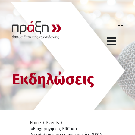
Εκδηλώσεις
Home
/
Events
/
«Επιχορηγήσεις ERC και
Μεταδιδακτορικές υποτροφίες MSCA