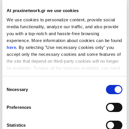
Research Executive Agency (REA)
At praxinetwork.gr we use cookies
Στόχος της ημερίδας είναι η ενημέρωση
We use cookies to personalize content, provide social
της ερευνητικής κοινότητας και η
media functionality, analyze our traffic, and also provide
συζήτηση με στελέχη του European
you with a top-notch and hassle-free browsing
Research Council Executive Agency (ERCEA)
experience. More information about cookies can be found
και του European Research Executive
here
. By selecting "Use necessary cookies only" you
Agency (REA), τους Εθνικούς
accept only the necessary cookies and some features of
Εκπροσώπους και τα Εθνικά Σημεία
the site that depend on third-party cookies will no longer
Επαφής του προγράμματος, καθώς και με
be available. To have all the features available, you need
επιτυχημένους ερευνητές, για την
to click "Allow all cookies". You can at any time edit the
προετοιμασία επιτυχημένων προτάσεων.
cookies stored on your device by going to the bottom of
Consent
our site under "Manage cookies".
Necessary
Selection
Η εκδήλωση θα πραγματοποιηθεί
διαδικτυακά μέσω της πλατφόρμας
Zoom
.
Preferences
Για να παρακολουθήσετε την εκδήλωση,
απαιτείται εγγραφή
εδώ
.
Statistics