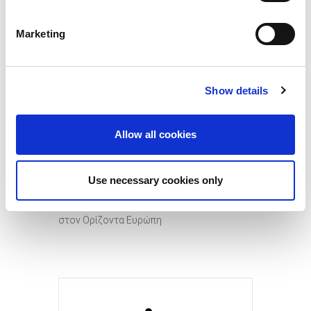
Η υποβολή ερωτήσεων, πριν και κατά τη
διάρκεια της ημερίδας, μπορεί να γίνει
Marketing
μέσω sli.do
εδώ
(#6679890).
Το πρόγραμμα της εκδήλωσης είναι
Show details
διαθέσιμο
εδώ
.
Περισσότερες πληροφορίες:
Allow all cookies
Μαρία Σαμαρά
|
samara@praxinetwork.gr
|
210 3607690
Use necessary cookies only
Δίκτυο ΠΡΑΞΗ | Εθνικό Σημείο Επαφής
στον Ορίζοντα Ευρώπη