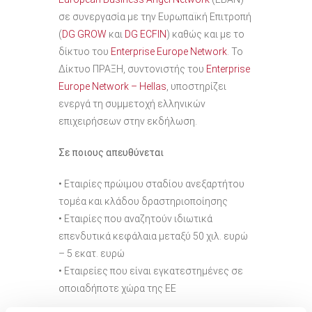
σε συνεργασία με την Ευρωπαϊκή Επιτροπή
(
DG GROW
και
DG ECFIN
) καθώς και με το
δίκτυο του
Enterprise Europe Network
. To
Δίκτυο ΠΡΑΞΗ, συντονιστής του
Enterprise
Europe Network – Hellas
, υποστηρίζει
ενεργά τη συμμετοχή ελληνικών
επιχειρήσεων στην εκδήλωση.
Σε ποιους απευθύνεται
• Εταιρίες πρώιμου σταδίου ανεξαρτήτου
τομέα και κλάδου δραστηριοποίησης
• Εταιρίες που αναζητούν ιδιωτικά
επενδυτικά κεφάλαια μεταξύ 50 χιλ. ευρώ
– 5 εκατ. ευρώ
• Εταιρείες που είναι εγκατεστημένες σε
οποιαδήποτε χώρα της ΕΕ