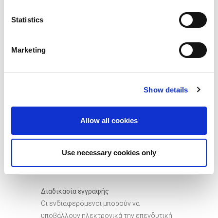
Οφέλη συμμετοχής
Statistics
• Δωρεάν εισιτήρια για την European Angel
Investment Summit
• Δυνατότητα παρουσίασης επενδυτικού
Marketing
σχεδίου
• Προβολή του επιχειρηματικού προφίλ
της εταιρίας στον ιστότοπο της
Show details
εκδήλωσης καθώς διαφημιστικές
καμπάνιες
Allow all cookies
• Πρόσβαση σε όλα τα σεμινάρια και τις
συνεδρίες
• Πρόσβαση στην πλατφόρμα δικτύωσης
Use necessary cookies only
και δυνατότητα πραγματοποίησης
επενδυτικών συναντήσεων
Διαδικασία εγγραφής
Οι ενδιαφερόμενοι μπορούν να
υποβάλλουν ηλεκτρονικά την επενδυτική