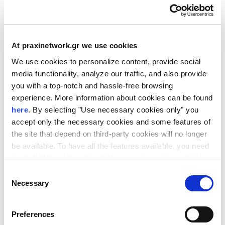
Δυνατότητα συμμετοχής εταιριών
κατόχων «Σφραγίδα Αριστείας» (Seal of
Excellence)
At praxinetwork.gr we use cookies
Στην εκδήλωση παρουσίασης
We use cookies to personalize content, provide social
επενδυτικών προτάσεων (pitching)
media functionality, analyze our traffic, and also provide
μπορούν να συμμετέχουν και οι
you with a top-notch and hassle-free browsing
επιχειρήσεις που έχουν λάβει τη
experience. More information about cookies can be found
«Σφραγίδα Αριστείας» (seal of excellence).
here
. By selecting "Use necessary cookies only" you
Ανάλογα με τον αριθμό των αιτούντων, θα
accept only the necessary cookies and some features of
υπάρχει είτε μια ειδική ξεχωριστή
the site that depend on third-party cookies will no longer
συνεδρία pitching για SoEs είτε μια
be available. To have all the features available, you need
ευκαιρία συμμετοχής στις συνεδρίες
to click "Allow all cookies". You can at any time edit the
pitching.
cookies stored on your device by going to the bottom of
Consent
our site under "Manage cookies".
Necessary
Selection
Προσοχή: Παρακαλούμε συμπληρώστε στη
φόρμα εγγραφής ότι η επιχείρησή σας
είναι κάτοχος SoE!
Preferences