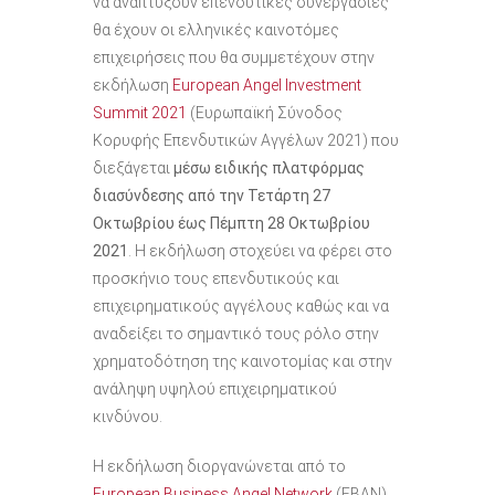
να αναπτύξουν επενδυτικές συνεργασίες
θα έχουν οι ελληνικές καινοτόμες
επιχειρήσεις που θα συμμετέχουν στην
εκδήλωση
European Angel Investment
Summit 2021
(Ευρωπαϊκή Σύνοδος
Κορυφής Επενδυτικών Αγγέλων 2021) που
διεξάγεται
μέσω ειδικής πλατφόρμας
διασύνδεσης
από την Τετάρτη 27
Οκτωβρίου έως Πέμπτη 28 Οκτωβρίου
2021
. Η εκδήλωση στοχεύει να φέρει στο
προσκήνιο τους επενδυτικούς και
επιχειρηματικούς αγγέλους καθώς και να
αναδείξει το σημαντικό τους ρόλο στην
χρηματοδότηση της καινοτομίας και στην
ανάληψη υψηλού επιχειρηματικού
κινδύνου.
Η εκδήλωση διοργανώνεται από το
European Business Angel Network
(EBAN)