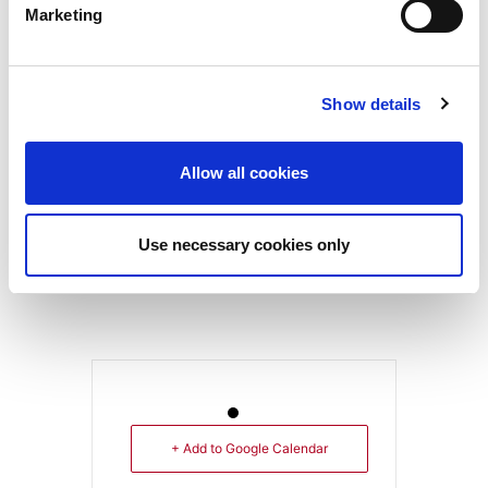
φυσική παρουσία στους χώρους του
Marketing
Wyndham Grand Athens.
Πληροφορίες
Show details
Για να συμμετάσχετε στην εκδήλωση ή να
λάβετε περισσότερες πληροφορίες,
Allow all cookies
μπορείτε να επικοινωνείτε με τα στελέχη
του Δικτύου ΠΡΑΞΗ: Μαρία Τσιάνα
(
tsiana@praxinetwork.gr
) και Παναγιώτη
Use necessary cookies only
Μάλλιο (
mallios@praxinetwork.gr
).
+ Add to Google Calendar