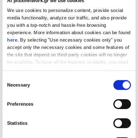
At praxinetwork.gr we use cookies
We use cookies to personalize content, provide social
Industrial & Precision
media functionality, analyze our traffic, and also provide
Machining for Automotive
you with a top-notch and hassle-free browsing
Applications
experience. More information about cookies can be found
Plastic & Rubber Technologies
here
. By selecting "Use necessary cookies only" you
for Automotive Use
accept only the necessary cookies and some features of
the site that depend on third-party cookies will no longer
Διαδικασία
be available. To have all the features available, you need
συμμετοχής
to click "Allow all cookies". You can at any time edit the
cookies stored on your device by going to the bottom of
Consent
Η εκδήλωση είναι δωρεάν, με απαραίτητη
our site under "Manage cookies".
Necessary
Selection
την εγγραφή στον
σύνδεσμο:
www.b2match.com
Preferences
Σημείωση: Αναφέρετε το Δίκτυο ΠΡΑΞΗ
ως γραφείο υποστήριξης (support office).
Statistics
Οι συναντήσεις θα πραγματοποιηθούν με