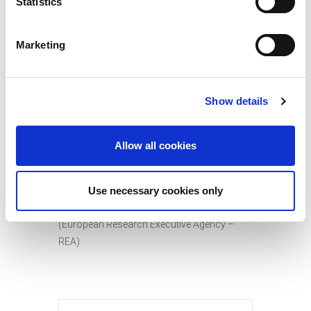
Statistics
Η συμμετοχή είναι δωρεάν, αλλά απαιτείται
προεγγραφή
εδώ
. Μπορείτε να δείτε το
Marketing
πρόγραμμα της εκδήλωσης
εδώ
.
Περισσότερες
Show details
πληροφορίες
msca@praxinetwork.gr
Η ημερίδα πραγματοποιείται από τα Εθνικά
Allow all cookies
Σημεία Επαφής της Ελλάδας και της
Κύπρου για τις Δράσεις MSCA του
Ορίζοντα Ευρώπη και τον Ευρωπαϊκό
Use necessary cookies only
Εκτελεστικό Οργανισμό Έρευνας
(European Research Executive Agency –
REA).