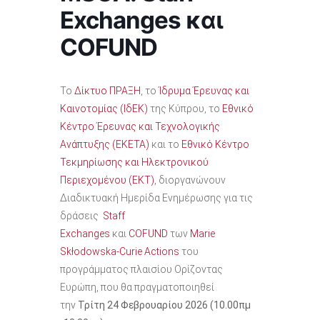
Exchanges και
COFUND
Το
Δίκτυο ΠΡΑΞΗ
, το
Ίδρυμα Έρευνας και
Καινοτομίας (ΙδΕΚ)
της Κύπρου, το
Εθνικό
Κέντρο Έρευνας και Τεχνολογικής
Ανάπτυξης (ΕΚΕΤΑ)
και το
Εθνικό Κέντρο
Τεκμηρίωσης και Ηλεκτρονικού
Περιεχομένου (EKT)
, διοργανώνουν
Διαδικτυακή Ημερίδα Ενημέρωσης για τις
δράσεις
Staff
Exchanges
και
COFUND
των
Marie
Skłodowska-Curie Actions
του
προγράμματος πλαισίου Ορίζοντας
Ευρώπη, που θα πραγματοποιηθεί
την
Τρίτη 24 Φεβρουαρίου 2026 (10.00πμ