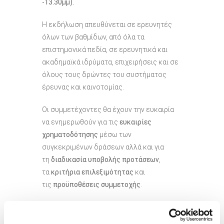
-13.30μμ).
Η εκδήλωση απευθύνεται σε ερευνητές
όλων των βαθμίδων, από όλα τα
επιστημονικά πεδία, σε ερευνητικά και
ακαδημαϊκά ιδρύματα, επιχειρήσεις και σε
όλους τους δρώντες του συστήματος
έρευνας και καινοτομίας.
Οι συμμετέχοντες θα έχουν την ευκαιρία
να ενημερωθούν για τις
ευκαιρίες
χρηματοδότησης
μέσω των
συγκεκριμένων δράσεων αλλά και για
τη
διαδικασία υποβολής προτάσεων
,
τα
κριτήρια επιλεξιμότητας
και
τις
προϋποθέσεις συμμετοχής
.
Επιπλέον, θα παρουσιαστούν αναλυτικά
καλές πρακτικές για τους υποψηφίους,