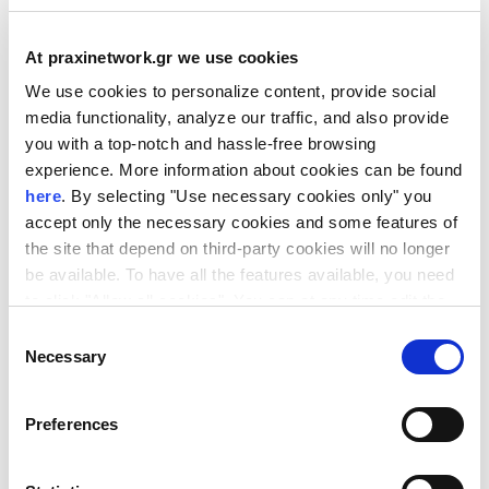
καθώς και οι υπηρεσίες που
προσφέρονται στους δυνητικούς
At praxinetwork.gr we use cookies
συμμετέχοντες από τα Εθνικά Σημεία
We use cookies to personalize content, provide social
Επαφής της Ελλάδας και της Κύπρου.
media functionality, analyze our traffic, and also provide
Τέλος, οι συμμετέχοντες θα έχουν την
you with a top-notch and hassle-free browsing
ευκαιρία να θέσουν απευθείας τα
experience. More information about cookies can be found
ερωτήματά τους στους εμπειρογνώμονες
here
. By selecting "Use necessary cookies only" you
του Ευρωπαϊκού Εκτελεστικού
accept only the necessary cookies and some features of
Οργανισμού Έρευνας.
the site that depend on third-party cookies will no longer
be available. To have all the features available, you need
Τη συζήτηση θα συντονίσει η
Δρ Μαρία-
to click "Allow all cookies". You can at any time edit the
Χριστίνα Χειμωνίδη
, Εθνικό Σημείο
cookies stored on your device by going to the bottom of
Consent
Επαφής για το πρόγραμμα Marie
our site under "Manage cookies".
Necessary
Selection
Skłodowska-Curie Actions εκ μέρους του
Δικτύου ΠΡΑΞΗ/ΙΤΕ, και ο
Δρ Άγγελος
Ντάντος
, Εθνικό Σημείο Επαφής για το
Preferences
πρόγραμμα Marie Skłodowska-Curie Actions
εκ μέρους του ΙδΕΚ.