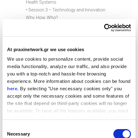
Health Systems
• Session 3 – Technology and Innovation:
Why, How, Who?
• Session 4 – Artificial Intelligence: The New
Era
Το
Technology Forum
ξεκίνησε ως μία
At praxinetwork.gr we use cookies
πρωτοβουλία των ακαδημαϊκών,
We use cookies to personalize content, provide social
ερευνητικών και επιχειρηματικών φορέων
media functionality, analyze our traffic, and also provide
της Βόρειας Ελλάδας με στόχο την ανάδειξη
you with a top-notch and hassle-free browsing
του τοπικού περιβάλλοντος καινοτομίας και
experience. More information about cookies can be found
την ανάπτυξη συνεργασιών. Τα τελευταία
here
. By selecting "Use necessary cookies only" you
οκτώ χρόνια έχει εξελιχθεί σε μία δυναμική
accept only the necessary cookies and some features of
εκδήλωση που επιχειρεί να δημιουργήσει
the site that depend on third-party cookies will no longer
συνδέσεις μεταξύ της ερευνητικής και
be available. To have all the features available, you need
επιχειρηματικής κοινότητας της ευρύτερης
to click "Allow all cookies". You can at any time edit the
περιοχής της Νοτιοανατολικής Ευρώπης.
cookies stored on your device by going to the bottom of
Consent
Αυτή τη χρονιά το
Technology
Forum
our site under "Manage cookies".
Necessary
Selection