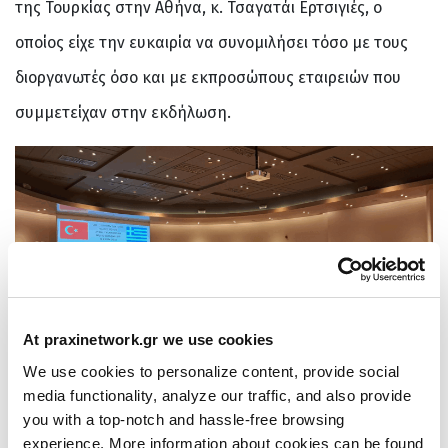
της Τουρκίας στην Αθήνα, κ. Τσαγατάι Ερτσιγιές, ο
οποίος είχε την ευκαιρία να συνομιλήσει τόσο με τους
διοργανωτές όσο και με εκπροσώπους εταιρειών που
συμμετείχαν στην εκδήλωση.
At praxinetwork.gr we use cookies
We use cookies to personalize content, provide social
media functionality, analyze our traffic, and also provide
Η επιτυχής διοργάνωση του Greek-Turkish Automotive
you with a top-notch and hassle-free browsing
experience. More information about cookies can be found