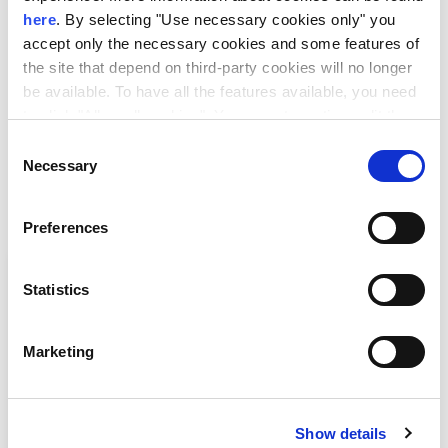
Company Mission ενισχύει τις δυνατότητες συνεργασίας
here
. By selecting "Use necessary cookies only" you
στον τομέα της αυτοκινητοβιομηχανίας και αποτελεί
accept only the necessary cookies and some features of
the site that depend on third-party cookies will no longer
θετικό παράδειγμα στρατηγικών διμερών
be available. To have all the features available, you need
επιχειρηματικών σχέσεων.
to click "Allow all cookies". You can at any time edit the
cookies stored on your device by going to the bottom of
Consent
our site under "Manage cookies".
Necessary
Selection
Περισσότερα Νέα:
Preferences
Statistics
Marketing
Show details
EU-Japan Biotech & Pharma 2026