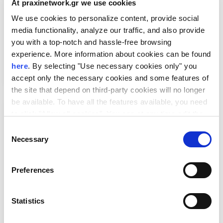
At praxinetwork.gr we use cookies
We use cookies to personalize content, provide social
media functionality, analyze our traffic, and also provide
EUDEX Match & Meet 2026 |
you with a top-notch and hassle-free browsing
Επιχειρηματικές Συναντήσεις
experience. More information about cookies can be found
here
. By selecting "Use necessary cookies only" you
accept only the necessary cookies and some features of
the site that depend on third-party cookies will no longer
be available. To have all the features available, you need
to click "Allow all cookies". You can at any time edit the
cookies stored on your device by going to the bottom of
Consent
our site under "Manage cookies".
Necessary
Selection
Preferences
Ξεκίνησε η τρίτη έκδοση του Women
Statistics
TechEU 2026 – Νέα πρόσκληση για
γυναίκες που ηγούνται startups βαθιάς