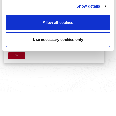
Show details
Allow all cookies
Ξεκίνησε η τρίτη έκδοση του Women
TechEU 2026 – Νέα πρόσκληση για
γυναίκες που ηγούνται startups βαθιάς
Use necessary cookies only
τεχνολογίας