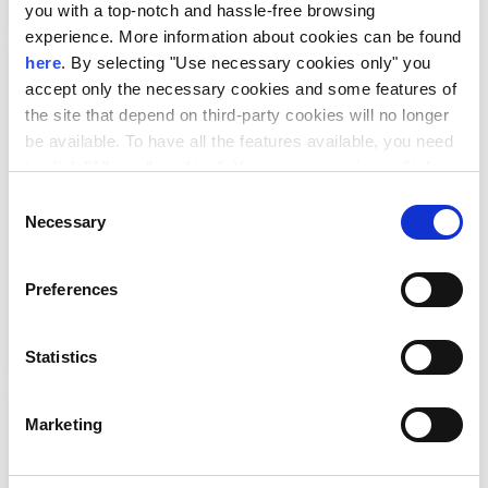
you with a top-notch and hassle-free browsing
experience. More information about cookies can be found
here
. By selecting "Use necessary cookies only" you
accept only the necessary cookies and some features of
the site that depend on third-party cookies will no longer
be available. To have all the features available, you need
to click "Allow all cookies". You can at any time edit the
cookies stored on your device by going to the bottom of
Consent
our site under "Manage cookies".
Necessary
Selection
EUDEX Match & Meet 2026 |
Επιχειρηματικές Συναντήσεις
Preferences
Statistics
Marketing