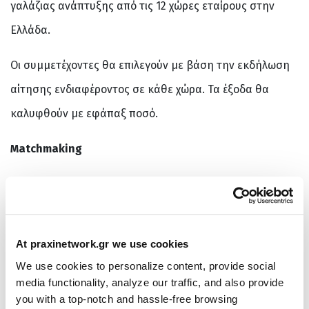
γαλάζιας ανάπτυξης από τις 12 χώρες εταίρους στην
Ελλάδα.
Οι συμμετέχοντες θα επιλεγούν με βάση την εκδήλωση
αίτησης ενδιαφέροντος σε κάθε χώρα. Τα έξοδα θα
καλυφθούν με εφάπαξ ποσό.
Matchmaking
Η εγγραφή για ηλεκτρονική συμμετοχή
πραγματοποιείται μέσω της πλατφόρμας «
B2Match
».
Το
B2Match
είναι μια πλατφόρμα για online
At praxinetwork.gr we use cookies
We use cookies to personalize content, provide social
matchmaking. Όταν εγγραφείτε
μέσω αυτού του
media functionality, analyze our traffic, and also provide
συνδέσμου
, δημιουργείτε ένα προφίλ και αποκτάτε
you with a top-notch and hassle-free browsing