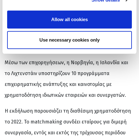
και το Λιχτενστάιν σε όλα τα έργα. Τα ΕΕΑ και Norway
Grants είναι η συμβολή της Νορβηγίας, της Ισλανδίας
Allow all cookies
και του Λιχτενστάιν στη μείωση των κοινωνικών και
οικονομικών ανισοτήτων και στην ενίσχυση της
Use necessary cookies only
συνεργασίας στην Ευρώπη.
Μέσω των επιχορηγήσεων, η Νορβηγία, η Ισλανδία και
το Λιχτενστάιν υποστηρίζουν 10 προγράμματα
επιχειρηματικής ανάπτυξης και καινοτομίας με
χρηματοδότηση ιδιωτικών εταιρειών και συνεργατών.
Η εκδήλωση παρουσιάζει τη διαθέσιμη χρηματοδότηση
το 2022. Το matchmaking συνδέει εταίρους για διμερή
συνεργασία, εντός και εκτός της τρέχουσας περιόδου