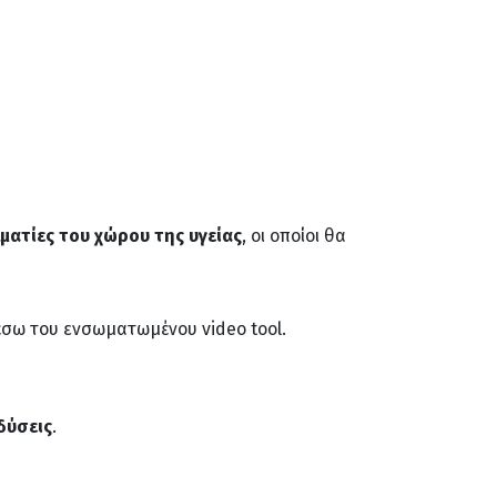
λματίες του χώρου της υγείας
, οι οποίοι θα
έσω του ενσωματωμένου video tool.
δύσεις
.