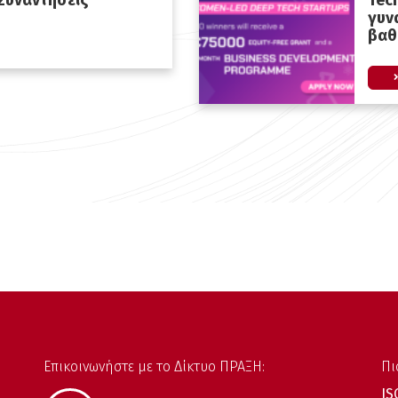
 Συναντήσεις
Tec
γυν
βαθ
Επικοινωνήστε με το Δίκτυο ΠΡΑΞΗ:
Πι
IS