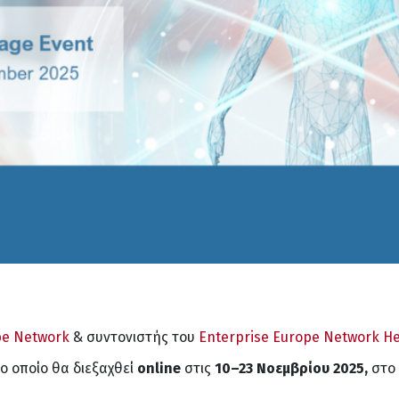
pe Network
& συντονιστής του
Enterprise Europe Network He
το οποίο θα διεξαχθεί
online
στις
10–23 Νοεμβρίου 2025,
στο