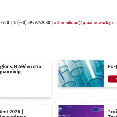
07920 | T: (+30) 6949742080 |
athanailidou@praxinetwork.gr
gions: Η Αθήνα στο
EU-
υρωπαϊκής
eet 2026 |
Ξεκ