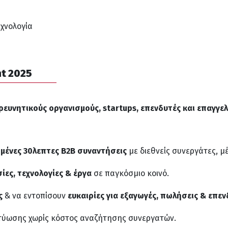
χνολογία
nt 2025
ερευνητικούς οργανισμούς,
startups
, επενδυτές και επαγγε
μένες 30λεπτες B2B συναντήσεις
με διεθνείς συνεργάτες, μ
ίες, τεχνολογίες & έργα
σε παγκόσμιο κοινό.
ς
& να εντοπίσουν
ευκαιρίες για εξαγωγές, πωλήσεις & επεν
κτύωσης χωρίς κόστος αναζήτησης συνεργατών.