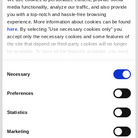
media functionality, analyze our traffic, and also provide
aces.org/scholarship-and-fees/
you with a top-notch and hassle-free browsing
experience. More information about cookies can be found
here
. By selecting "Use necessary cookies only" you
accept only the necessary cookies and some features of
Πολλοί από τους αποφοίτους του προγράμματος
the site that depend on third-party cookies will no longer
αποδίδουν την επαγγελματική τους αποκατάσταση στις
be available. To have all the features available, you need
to click "Allow all cookies". You can at any time edit the
δεξιότητες που απέκτησαν μέσω της πρακτικής
cookies stored on your device by going to the bottom of
Consent
άσκησης και της ερευνητικής διατριβής που
our site under "Manage cookies".
Necessary
Selection
εκπόνησαν.
Preferences
Statistics
Marketing