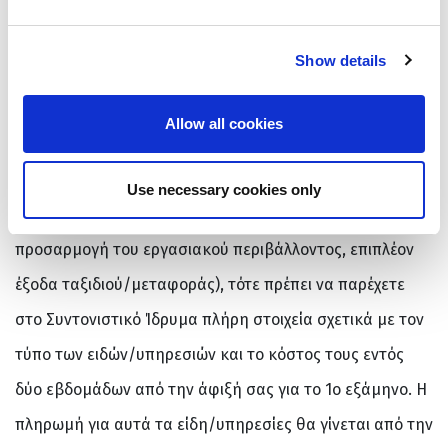
Show details
Εάν είστε Άτομο με Αναπηρία (π.χ., μακροχρόνιες
Allow all cookies
σωματικές, νοητικές, πνευματικές ή αισθητηριακές
βλάβες), όπως αυτές που σχετίζονται με την απόκτηση
Use necessary cookies only
ειδικών ειδών ή υπηρεσιών (π.χ., βοήθεια από τρίτους,
προσαρμογή του εργασιακού περιβάλλοντος, επιπλέον
έξοδα ταξιδιού/μεταφοράς), τότε πρέπει να παρέχετε
στο Συντονιστικό Ίδρυμα πλήρη στοιχεία σχετικά με τον
τύπο των ειδών/υπηρεσιών και το κόστος τους εντός
δύο εβδομάδων από την άφιξή σας για το 1ο εξάμηνο. Η
πληρωμή για αυτά τα είδη/υπηρεσίες θα γίνεται από την