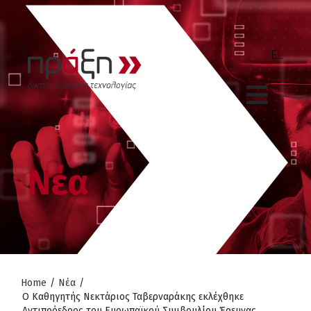
Νέα
Home
/
Νέα
/
Ο Καθηγητής Νεκτάριος Ταβερναράκης εκλέχθηκε
Αντιπρόεδρος του Ευρωπαϊκού Συμβουλίου Έρευνας