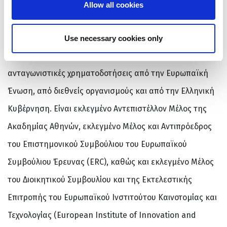
διεθνή επιστημονικά περιοδικά και βιβλία, καθώς και
Allow all cookies
πολλά εκλαϊκευτικά επιστημονικά άρθρα σε ελληνικά
και διεθνή έντυπα. Η ερευνητική του δραστηριότητα έχει
Use necessary cookies only
αναγνωριστεί διεθνώς και υποστηρίζεται με εξαιρετικά
ανταγωνιστικές χρηματοδοτήσεις από την Ευρωπαϊκή
Ένωση, από διεθνείς οργανισμούς και από την Ελληνική
Κυβέρνηση. Είναι εκλεγμένο Αντεπιστέλλον Μέλος της
Ακαδημίας Αθηνών, εκλεγμένο Μέλος και Αντιπρόεδρος
του Επιστημονικού Συμβούλιου του Ευρωπαϊκού
Συμβούλιου Έρευνας (ERC), καθώς και εκλεγμένο Μέλος
του Διοικητικού Συμβουλίου και της Εκτελεστικής
Επιτροπής του Ευρωπαϊκού Ινστιτούτου Καινοτομίας και
Τεχνολογίας (European Institute of Innovation and