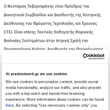
Ο Νεκτάριος Ταβερναράκης είναι Πρόεδρος του
Διοικητικού Συμβουλίου και Διευθυντής της Κεντρικής
Διεύθυνσης του Ιδρύματος Τεχνολογίας και Έρευνας
(ΙΤΕ). Είναι επίσης Τακτικός Καθηγητής Μοριακής
Βιολογίας Συστημάτων στην Ιατρική Σχολή του
Πανεπιστήμιου Κρήτης, Διευθυντής του Προγράμματος
Μεταπτυχιακών Σπουδών στη ΒιοΠληροφορική της
Ιατρικής Σχολής, και Διευθυντής Ερευνών του
At praxinetwork.gr we use cookies
Ινστιτούτου Μοριακής Βιολογίας και Βιοτεχνολογίας του
We use cookies to personalize content, provide social
ΙΤΕ, όπου ηγείται του Εργαστηρίου Νευρογενετικής και
media functionality, analyze our traffic, and also provide
Γήρανσης. Σπούδασε Βιολογία στο Αριστοτέλειο
you with a top-notch and hassle-free browsing
experience. More information about cookies can be found
Πανεπιστήμιο της Θεσσαλονίκης, είναι διδάκτορας του
here
. By selecting "Use necessary cookies only" you
τμήματος Βιολογίας του Πανεπιστημίου Κρήτης και