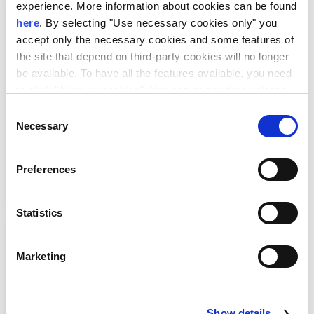
experience. More information about cookies can be found
here
. By selecting "Use necessary cookies only" you
accept only the necessary cookies and some features of
the site that depend on third-party cookies will no longer
be available. To have all the features available, you need
to click "Allow all cookies". You can at any time edit the
cookies stored on your device by going to the bottom of
Consent
our site under "Manage cookies".
Necessary
Selection
EUDEX Match & Meet 2026 |
Επιχειρηματικές Συναντήσεις
Preferences
Statistics
Marketing
Show details