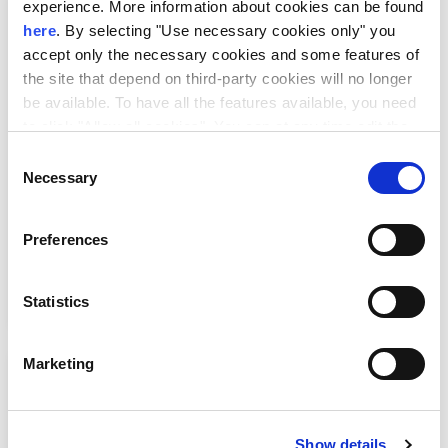
experience. More information about cookies can be found
here
. By selecting "Use necessary cookies only" you
accept only the necessary cookies and some features of
the site that depend on third-party cookies will no longer
be available. To have all the features available, you need
to click "Allow all cookies". You can at any time edit the
cookies stored on your device by going to the bottom of
Consent
our site under "Manage cookies".
Necessary
Selection
Ξεκίνησε η τρίτη έκδοση του Women
TechEU 2026 – Νέα πρόσκληση για
γυναίκες που ηγούνται startups βαθιάς
Preferences
τεχνολογίας
Statistics
Marketing
Show details