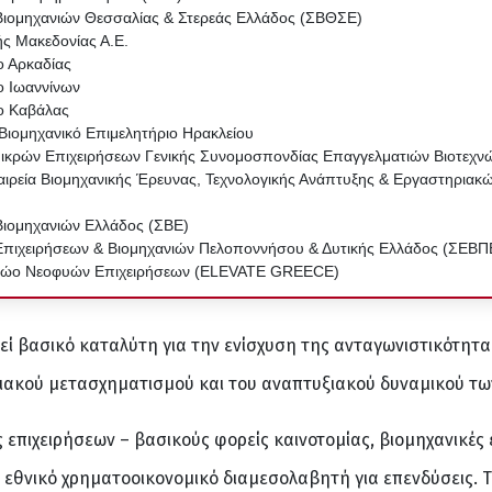
ιομηχανιών Θεσσαλίας & Στερεάς Ελλάδος (ΣΒΘΣΕ)
ς Μακεδονίας Α.Ε.
ο Αρκαδίας
ο Ιωαννίνων
ο Καβάλας
Βιομηχανικό Επιμελητήριο Ηρακλείου
Μικρών Επιχειρήσεων Γενικής Συνομοσπονδίας Επαγγελματιών Βιοτεχ
ιρεία Βιομηχανικής Έρευνας, Τεχνολογικής Ανάπτυξης & Εργαστηριακώ
ιομηχανιών Ελλάδος (ΣΒΕ)
πιχειρήσεων & Βιομηχανιών Πελοποννήσου & Δυτικής Ελλάδος (ΣΕΒ
ρώο Νεοφυών Επιχειρήσεων (ELEVATE GREECE)
εί βασικό καταλύτη για την ενίσχυση της ανταγωνιστικότητας
ιακού μετασχηματισμού και του αναπτυξιακού δυναμικού τω
 επιχειρήσεων – βασικούς φορείς καινοτομίας, βιομηχανικές
ν εθνικό χρηματοοικονομικό διαμεσολαβητή για επενδύσεις. 