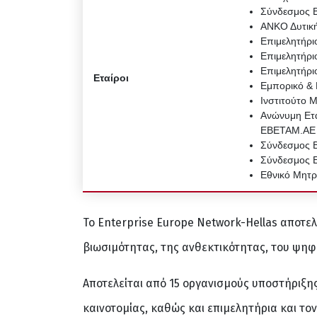
Σύνδεσμος Β
ΑΝΚΟ Δυτική
Επιμελητήρι
Επιμελητήρι
Επιμελητήρι
Εταίροι
Εμπορικό & 
Ινστιτούτο 
Ανώνυμη Ετα
ΕΒΕΤΑΜ.ΑΕ
Σύνδεσμος Β
Σύνδεσμος Ε
Εθνικό Μητ
Το Enterprise Europe Network-Hellas αποτελ
βιωσιμότητας, της ανθεκτικότητας, του ψηφ
Αποτελείται από 15 οργανισμούς υποστήριξης
καινοτομίας, καθώς και επιμελητήρια και το