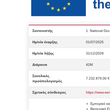
Συντονιστής
1. National Do
Ημ/νία έναρξης
01/07/2025
Ημ/νία λήξης
31/12/2028
Διάρκεια
42Μ
Συνολικός
7.232.879,00 €
προϋπολογισμός
Σχετικός σύνδεσμος
https://www.een
Εμπορικό κα
Βιοτεχνικό 