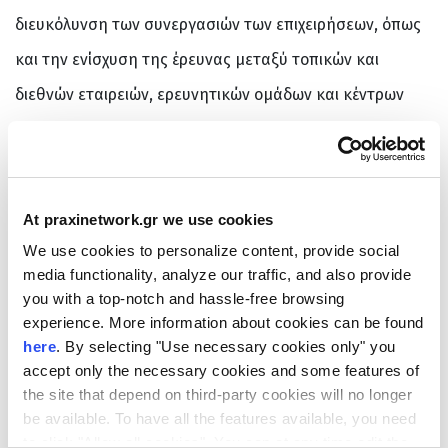
διευκόλυνση των συνεργασιών των επιχειρήσεων, όπως
και την ενίσχυση της έρευνας μεταξύ τοπικών και
διεθνών εταιρειών, ερευνητικών ομάδων και κέντρων
γνώσης. Η υλοποίηση του ΣΣΚ θα υποστηρίξει τις
εταιρείες, ώστε να βελτιώσουν και να εξελίξουν τα
προϊόντα τους, καθώς και να δημιουργήσουν νέα
At praxinetwork.gr we use cookies
προϊόντα υψηλής ποιότητας και καινοτομικότητας.
We use cookies to personalize content, provide social
Αναμένεται ότι το HDHC θα συμβάλει ουσιαστικά στην
media functionality, analyze our traffic, and also provide
you with a top-notch and hassle-free browsing
ανάπτυξη και ανταγωνιστικότητα του τομέα της
experience. More information about cookies can be found
ηλεκτρονικής υγείας στην Ελλάδα. Επίσης, θα
here
. By selecting "Use necessary cookies only" you
accept only the necessary cookies and some features of
προωθήσει συνεργασίες μεταξύ των εταιρειών και θα
the site that depend on third-party cookies will no longer
δημιουργήσει νέες συνέργειες, ώστε κάποιες εταιρείες
be available. To have all the features available, you need
to click "Allow all cookies". You can at any time edit the
να μπορέσουν να προχωρήσουν τις δραστηριότητες τους