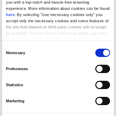
you with a top-notch and hassle-free browsing
Μεταπτυχιακός Τίτλος Σπουδών της ημεδαπής ή
experience. More information about cookies can be found
αναγνωρισμένος ισότιμος τίτλος σπουδών της
here
. By selecting "Use necessary cookies only" you
accept only the necessary cookies and some features of
αλλοδαπής σε οικονομικές επιστήμες ή διοίκηση
the site that depend on third-party cookies will no longer
επιχειρήσεων (ΜΒΑ)
be available. To have all the features available, you need
to click "Allow all cookies". You can at any time edit the
Γνώση του εθνικού/περιφερειακού
cookies stored on your device by going to the bottom of
οικοσυστήματος έρευνας και καινοτομίας
Consent
our site under "Manage cookies".
Necessary
Selection
Αποδεδειγμένη συμμετοχή σε νεοφυή
επιχείρηση ως ιδρυτής ή συνιδρυτής ή μέλος της
Preferences
ομάδας διοίκησης
Αποδεδειγμένη επαγγελματική εμπειρία στην
Statistics
προσέγγιση ή/και τη διαχείριση πελατολογίου
Marketing
Διδακτορικός τίτλος σπουδών της ημεδαπής ή
αναγνωρισμένος ισότιμος τίτλος σπουδών της