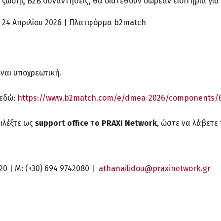
 ζώσης B2B συναντήσεις, θα διατεθούν δωρεάν εισιτήρια για
3 & 24 Απριλίου 2026 | Πλατφόρμα b2match
ναι υποχρεωτική.
 εδώ:
https://www.b2match.com/e/dmea-2026/components/6
ιλέξτε ως
support
office
το
PRAXI
Network
, ώστε να λάβετε
20 | M: (+30) 694 9742080 |
athanailidou@praxinetwork.gr