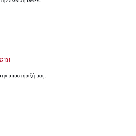
 την έκθεση DMEA.
2131
 την υποστήριξή μας.