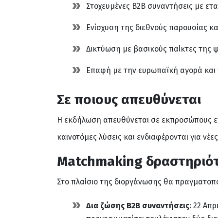
Στοχευμένες B2B συναντήσεις με εται
Ενίσχυση της διεθνούς παρουσίας κ
Δικτύωση με βασικούς παίκτες της ψ
Επαφή με την ευρωπαϊκή αγορά και τ
Σε ποιους απευθύνεται
Η εκδήλωση απευθύνεται σε εκπροσώπους επ
καινοτόμες λύσεις και ενδιαφέρονται για νέε
Matchmaking
δραστηριότ
Στο πλαίσιο της διοργάνωσης θα πραγματοπο
Δια ζώσης B2B συναντήσεις
: 22 Απ