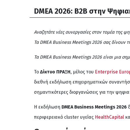
DMEA 2026: B2B στην Ψηφια
Αναζητάτε νέες συνεργασίες στον τομέα της ψη
Τα DMEA Business Meetings 2026 σας δίνουν τ
Τα DMEA Business Meetings 2026 είναι μια ση
Το
Δίκτυο ΠΡΑΞΗ
, μέλος του
Enterprise Eur
διεθνή εκδήλωση επιχειρηματικών συναντή
σημαντικότερες διοργανώσεις για την ψηφια
Η εκδήλωση
DMEA
Business
Meetings
2026
δ
περιφερειακό cluster υγείας
HealthCapital
κα