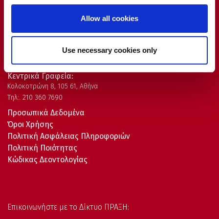
Allow all cookies
Δίκτυο ΠΡΑΞΗ:
Use necessary cookies only
Αθήνα | Θεσσαλονίκη | Ηράκλειο | Βόλος | Πάτρα | Ιωάννινα | Χανιά
Κεντρικά Γραφεία:
Kολοκοτρώνη 8, 105 61, Αθήνα
Τηλ:. 210 360 7690
Προσωπικά Δεδομένα
Όροι Χρήσης
Πολιτική Ασφάλειας Πληροφοριών
Πολιτική Ποιότητας
Κώδικας Δεοντολογίας
Επικοινωνήστε με το Δίκτυο ΠΡΑΞΗ: