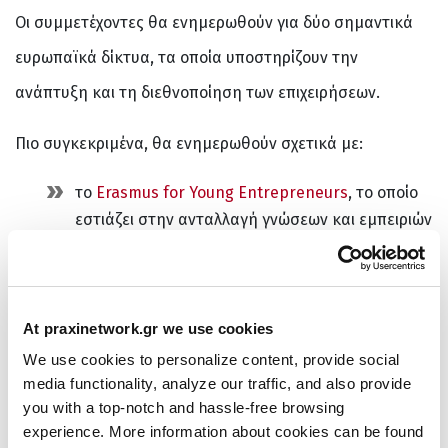
Οι συμμετέχοντες θα ενημερωθούν για δύο σημαντικά
ευρωπαϊκά δίκτυα, τα οποία υποστηρίζουν την
ανάπτυξη και τη διεθνοποίηση των επιχειρήσεων.
Πιο συγκεκριμένα, θα ενημερωθούν σχετικά με:
το
Erasmus for Young Entrepreneurs
, το οποίο
εστιάζει στην ανταλλαγή γνώσεων και εμπειριών
μεταξύ επιχειρηματιών σε ευρωπαϊκό επίπεδο
το
Enterprise Europe Network
, το οποίο βοηθά
τις μικρομεσαίες επιχειρήσεις να αναπτύξουν
At praxinetwork.gr we use cookies
καινοτομία, να διευρύνουν τη δικτύωσή τους και
We use cookies to personalize content, provide social
να εισέλθουν σε νέες αγορές.
media functionality, analyze our traffic, and also provide
you with a top-notch and hassle-free browsing
Μέσα από σύντομες παρουσιάσεις και διάλογο με τους
experience. More information about cookies can be found