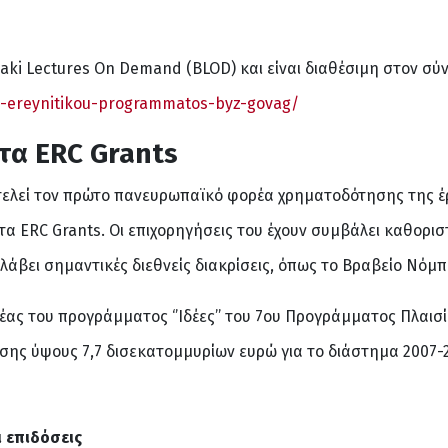
i Lectures On Demand (BLOD) και είναι διαθέσιμη στον σύ
ou-ereynitikou-programmatos-byz-govag/
τα ERC Grants
ελεί τον πρώτο πανευρωπαϊκό φορέα χρηματοδότησης της έρε
τα ERC Grants. Οι επιχορηγήσεις του έχουν συμβάλει καθορι
λάβει σημαντικές διεθνείς διακρίσεις, όπως το Βραβείο Νόμπ
ας του προγράμματος ‘’Ιδέες’’ του 7ου Προγράμματος Πλαισ
ης ύψους 7,7 δισεκατομμυρίων ευρώ για το διάστημα 2007-2
ι επιδόσεις