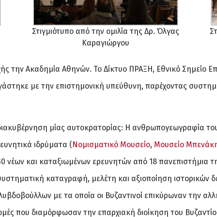
Στιγμιότυπο από την ομιλία της Δρ. Όλγας
Στ
Καραγιώργου
χής την Ακαδημία Αθηνών. Το Δίκτυο ΠΡΑΞΗ, Εθνικό Σημείο 
γάστηκε με την επιστημονική υπεύθυνη, παρέχοντας συστημα
 διακυβέρνηση μίας αυτοκρατορίας: Η ανθρωπογεωγραφία του 
ρευνητικά ιδρύματα (
Νομισματικό Μουσείο
,
Μουσείο Μπενάκ
 30 νέων και καταξιωμένων ερευνητών από 18 πανεπιστήμια τ
 συστηματική καταγραφή, μελέτη και αξιοποίηση ιστορικών δ
υβδοβούλλων με τα οποία οι Βυζαντινοί επικύρωναν την αλλ
μές που διαμόρφωσαν την επαρχιακή διοίκηση του Βυζαντίο