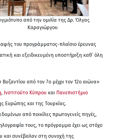
ιγμιότυπο από την ομιλία της Δρ. Όλγας
Καραγιώργου
Επαφής του προγράμματος-πλαίσιο έρευνας
τική και εξειδικευμένη υποστήριξη καθ’ όλη
Βυζαντίου από τον 7ο μέχρι τον 12ο αιώνα»
η
,
Ινστιτούτο Κύπρου
και
Πανεπιστήμιο
ης Ευρώπης και της Τουρκίας.
εδομένων από ποικίλες πρωτογενείς πηγές,
ηλογραφία τους, το πρόγραμμα έχει ως στόχο
υ και συνέβαλαν στη συνοχή της