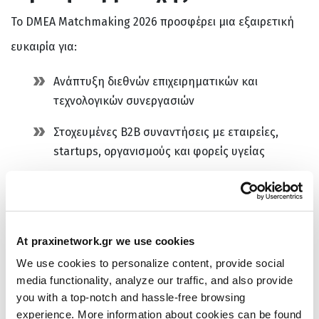
Το DMEA Matchmaking 2026 προσφέρει μια εξαιρετική
ευκαιρία για:
Ανάπτυξη διεθνών επιχειρηματικών και
τεχνολογικών συνεργασιών
Στοχευμένες B2B συναντήσεις με εταιρείες,
startups, οργανισμούς και φορείς υγείας
Ενίσχυση της διεθνούς παρουσίας και
εξωστρέφειας
Δικτύωση με βασικούς παίκτες της ψηφιακής
At praxinetwork.gr we use cookies
υγείας και του health IT
We use cookies to personalize content, provide social
media functionality, analyze our traffic, and also provide
Επαφή με την ευρωπαϊκή αγορά και τις
you with a top-notch and hassle-free browsing
τελευταίες τεχνολογικές τάσεις
experience. More information about cookies can be found