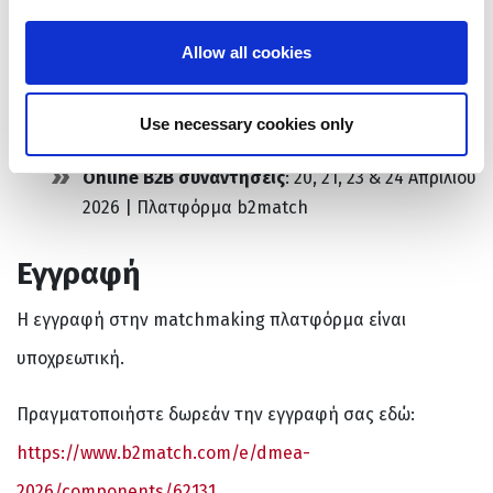
Βερολίνο, Exhibition Grounds Berlin (χώρος
DMEA). Στους συμμετέχοντες, οι οποίοι θα έχουν
Allow all cookies
προγραμματίσει τουλάχιστον δύο δια ζώσης B2B
συναντήσεις, θα διατεθούν δωρεάν εισιτήρια για
Use necessary cookies only
την έκθεση DMEA.
Online
B
2
B
συναντήσεις
: 20, 21, 23 & 24 Απριλίου
2026 | Πλατφόρμα b2match
Εγγραφή
Η εγγραφή στην matchmaking πλατφόρμα είναι
υποχρεωτική.
Πραγματοποιήστε δωρεάν την εγγραφή σας εδώ:
https://www.b2match.com/e/dmea-
2026/components/62131