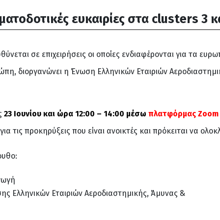
ατοδοτικές ευκαιρίες στα clusters 3 κ
ύνεται σε επιχειρήσεις οι οποίες ενδιαφέρονται για τα ευρ
υρώπη, διοργανώνει η Ένωση Ελληνικών Εταιριών Αεροδιαστημ
ς
23 Ιουνίου και ώρα 12:00 – 14:00
μέσω
πλατφόρμας Zoom
ια τις προκηρύξεις που είναι ανοικτές και πρόκειται να ολο
ουθο:
γωγή
ς Ελληνικών Εταιριών Αεροδιαστημικής, Άμυνας &