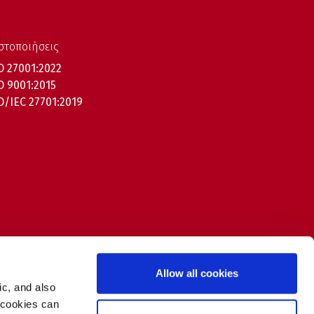
στοποιήσεις
O 27001:2022
O 9001:2015
O/IEC 27701:2019
Allow all cookies
ic, and also
 cookies can