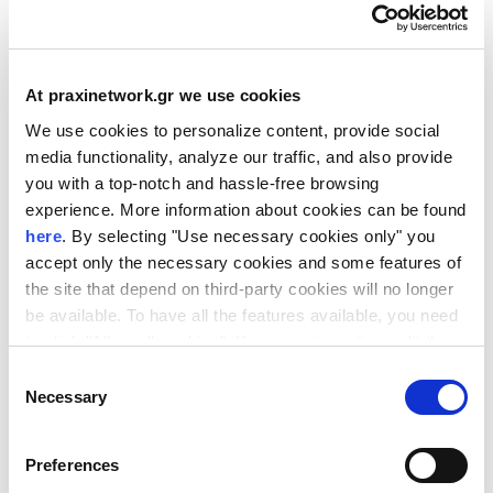
ετοιμότητας, ανάλυση αγοράς, coaching για
pitching και στοχευμένη διασύνδεση με
επενδυτές, με στόχο την ενίσχυση της
At praxinetwork.gr we use cookies
δυνατότητας προσέλκυσης κεφαλαίων και τη
We use cookies to personalize content, provide social
μετάβαση από την τεχνολογική ανάπτυξη στην
media functionality, analyze our traffic, and also provide
εμπορική κλιμάκωση.
you with a top-notch and hassle-free browsing
experience. More information about cookies can be found
here
. By selecting "Use necessary cookies only" you
accept only the necessary cookies and some features of
Ευρωπαϊκό Συμβούλιο Καινοτομίας (EIC)
the site that depend on third-party cookies will no longer
be available. To have all the features available, you need
to click "Allow all cookies". You can at any time edit the
Το EIC δημιουργήθηκε στο πλαίσιο του
Horizon Europe
cookies stored on your device by going to the bottom of
Consent
για τη στήριξη καινοτομιών υψηλού αντίκτυπου από την
our site under "Manage cookies".
Necessary
Selection
έρευνα έως την αγορά, με προϋπολογισμό άνω των 10
Preferences
δισ. ευρώ για την περίοδο 2021–2027. Προσφέρει