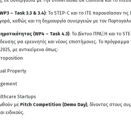
η, σε συνεργασία με την Universidad de Coimbra και το Insti
3 – Task 3.3 & 3.4)
: Το STEP-C και το ΙΤΕ παρουσίασαν τι
ορά, καθώς και τη δημιουργία συνεργειών με τον Πορτογαλι
ηματικότητας (WP4 – Task 4.3)
: Το Δίκτυο ΠΡΑΞΗ και το ST
ευσης για ερευνητές και νέους επιστήμονες. Το πρόγραμμα 
2025, με αντικείμενα όπως:
roposition
tual Property
gagement
lthcare Startups
ρωθούν με
Pitch Competition (Demo Day)
, δίνοντας στους συ
αι ειδικούς.