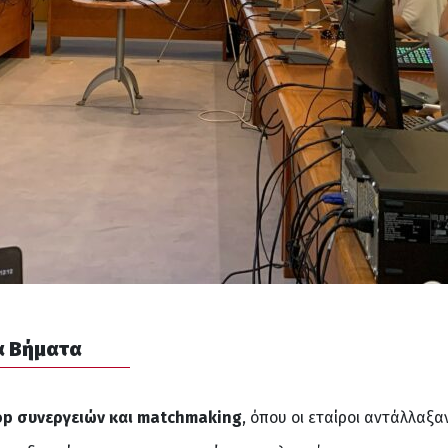
α Βήματα
p συνεργειών και matchmaking
, όπου οι εταίροι αντάλλαξα