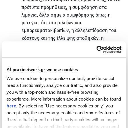
πρότυπα προμήθειας, η συμφόρηση στα
λιμάνια, άλλα σημεία συμφόρησης όπως η
μετεγκατάσταση πλοίων και
εμπορευματοκιβωτίων, η αλληλεπίδραση του
κόστους και της έλλειψης αποθηκών, η
διαχείριση της αστάθειας των τιμών, η επιλογή
συνεργατών.
νέες εξελίξεις στο Εμπορικό Δίκαιο, πώς οι
At praxinetwork.gr we use cookies
εμπορικές συμφωνίες επηρεάζουν τις τάσεις
We use cookies to personalize content, provide social
εγγύς εξυγίανσης, οι εμπορικοί περιορισμοί,
media functionality, analyze our traffic, and also provide
συμπεριλαμβανομένου τι πρέπει να γνωρίζουν
you with a top-notch and hassle-free browsing
τώρα οι εξαγωγείς για τους δασμούς Χάλυβα και
experience. More information about cookies can be found
Αλουμινίου (232) και του άρθρου 301, μαζί με τις
here
. By selecting "Use necessary cookies only" you
επιπλοκές που αντιμετωπίζουν οι εταιρείες λόγω
accept only the necessary cookies and some features of
the site that depend on third-party cookies will no longer
δευτερογενών κυρώσεων.
be available. To have all the features available, you need