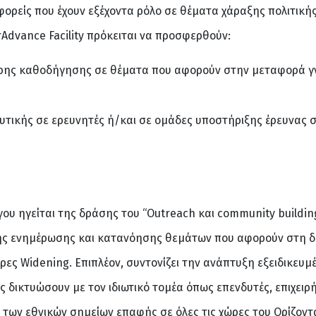
φορείς που έχουν εξέχοντα ρόλο σε θέματα χάραξης πολιτικ
rAdvance Facility πρόκειται να προσφερθούν:
ερης καθοδήγησης σε θέματα που αφορούν στην μεταφορά γν
τικής σε ερευνητές ή/και σε ομάδες υποστήριξης έρευνας 
ου ηγείται της δράσης του “Οutreach και community building”
της ενημέρωσης και κατανόησης θεμάτων που αφορούν στη δ
χώρες Widening. Επιπλέον, συντονίζει την ανάπτυξη εξειδικ
ις δικτυώσουν με τον ιδιωτικό τομέα όπως επενδυτές, επιχει
υο των εθνικών σημείων επαφής σε όλες τις χώρες του Ορίζο