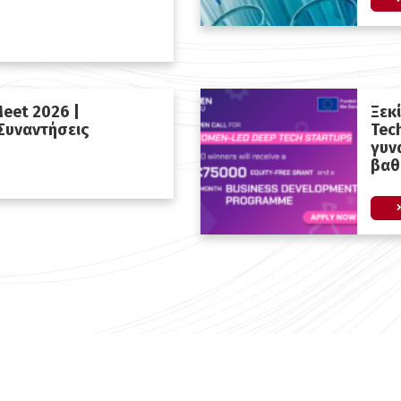
eet 2026 |
Ξεκ
 Συναντήσεις
Tec
γυν
βαθ