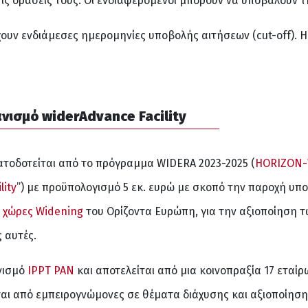
 τις δράσεις τους. Oι ενδιαφερόμενοι μπορούν να υποβάλουν 
χουν ενδιάμεσες ημερομηνίες υποβολής αιτήσεων (cut-off). 
ανισμό
widerAdvance
Facility
ματοδοτείται από το πρόγραμμα WIDERA 2023-2025 (
HORIZON-W
lity
”) με προϋπολογισμό 5 εκ. ευρώ με σκοπό την παροχή υπ
ς
χώρες Widening
του Ορίζοντα Ευρώπη, για την αξιοποίηση 
 αυτές.
νισμό
IPPT PAN
και αποτελείται από μια κοινοπραξία 17 εταί
είται από εμπειρογνώμονες σε θέματα διάχυσης και αξιοποίη