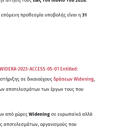
την αίτησή τους
έως τον Ιούνιο του 2028
.
Η επόμενη προθεσμία υποβολής είναι η
31
IDERA-2023-ACCESS-05-01 Entitled:
οστήριξης σε δικαιούχους
δράσεων Widening
,
των αποτελεσμάτων των έργων τους που
ρων από χώρες
Widening
σε ευρωπαϊκό αλλά
σης αποτελεσμάτων, οργανισμούς που