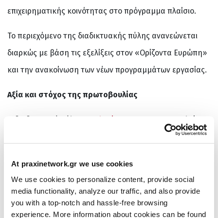
επιχειρηματικής κοινότητας στο πρόγραμμα πλαίσιο.
Το περιεχόμενο της διαδικτυακής πύλης ανανεώνεται
διαρκώς με βάση τις εξελίξεις στον «Ορίζοντα Ευρώπη»
και την ανακοίνωση των νέων προγραμμάτων εργασίας.
Αξία και στόχος της πρωτοβουλίας
Η διαδικτυακή πύλη
www.horizoneurope.gr
αποτελεί μια
από τις σημαντικές πρωτοβουλίες του Δικτύου ΠΡΑΞΗ για
τη στήριξη της έρευνας και της επιχειρηματικότητας
At praxinetwork.gr we use cookies
έντασης γνώσης στην επόμενη επταετία.
We use cookies to personalize content, provide social
media functionality, analyze our traffic, and also provide
«
Σταθερή προτεραιότητά μας αποτελεί η στοχευμένη και
you with a top-notch and hassle-free browsing
δομημένη υποστήριξη των ελληνικών οργανισμών για τη
experience. More information about cookies can be found