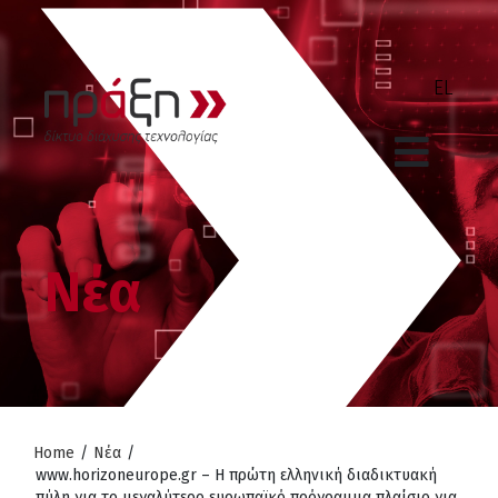
Νέα
Home
/
Νέα
/
www.horizoneurope.gr – Η πρώτη ελληνική διαδικτυακή
πύλη για το μεγαλύτερο ευρωπαїκό πρόγραμμα πλαίσιο για