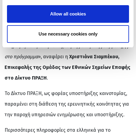
ιστοσελίδα στα ελληνικά. Η πολυετής εμπειρία μας ως
Εθνικό Σημείο Επαφής στα προγράμματα πλαίσιο, οδήγησε
Allow all cookies
στην αναγνώριση αυτής της ανάγκης. Δέσμευσή μας
Use necessary cookies only
αποτελεί η συστηματική ανάδειξη των απαραίτητων
πληροφοριών για την ενίσχυση της ελληνικής συμμετοχής
στο πρόγραμμα
», αναφέρει η
Χριστιάνα Σιαμπέκου,
Επικεφαλής της Ομάδας των Εθνικών Σημείων Επαφής
στο Δίκτυο ΠΡΑΞΗ
.
Το Δίκτυο ΠΡΑΞΗ, ως φορέας υποστήριξης καινοτομίας,
παραμένει στη διάθεση της ερευνητικής κοινότητας για
την παροχή υπηρεσιών ενημέρωσης και υποστήριξης.
Περισσότερες πληροφορίες στα ελληνικά για το