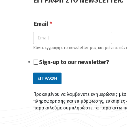
ΕΓΓΡΑΦΗ ΣΤΟ NEWSLETTER:
Email
*
Κάντε εγγραφή στο newsletter μας και μείνετε πάν
E
Sign-up to our newsletter?
m
a
i
ΕΓΓΡΑΦΗ
l
E
m
Προκειμένου να λαμβάνετε ενημερώσεις μέσω 
a
i
πληροφόρησης και επιμόρφωσης, ευκαιρίες 
l
παρακαλούμε συμπληρώστε τα παρακάτω πε