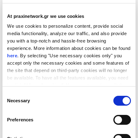
At praxinetwork.gr we use cookies
We use cookies to personalize content, provide social
media functionality, analyze our traffic, and also provide
you with a top-notch and hassle-free browsing
experience. More information about cookies can be found
here
. By selecting "Use necessary cookies only" you
EU-Japan Biotech & Pharma 2026
accept only the necessary cookies and some features of
the site that depend on third-party cookies will no longer
be available. To have all the features available, you need
to click "Allow all cookies". You can at any time edit the
cookies stored on your device by going to the bottom of
Consent
our site under "Manage cookies".
Necessary
Selection
Preferences