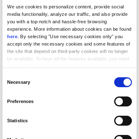
We use cookies to personalize content, provide social
media functionality, analyze our traffic, and also provide
EU-Japan Biotech & Pharma 2026
you with a top-notch and hassle-free browsing
experience. More information about cookies can be found
here
. By selecting "Use necessary cookies only" you
accept only the necessary cookies and some features of
the site that depend on third-party cookies will no longer
be available. To have all the features available, you need
to click "Allow all cookies". You can at any time edit the
cookies stored on your device by going to the bottom of
Consent
our site under "Manage cookies".
Necessary
Selection
Preferences
EUDEX Match & Meet 2026 |
Επιχειρηματικές Συναντήσεις
Statistics