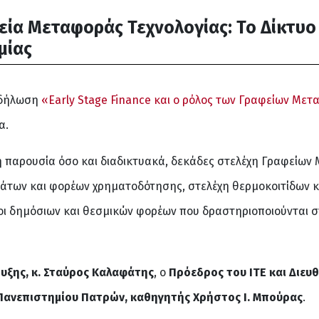
φεία Μεταφοράς Τεχνολογίας: Το Δίκτυο
μίας
κδήλωση
«Early Stage Finance και ο ρόλος των Γραφείων Μετ
α.
 παρουσία όσο και διαδικτυακά, δεκάδες στελέχη Γραφείων 
των και φορέων χρηματοδότησης, στελέχη θερμοκοιτίδων κα
ποι δημόσιων και θεσμικών φορέων που δραστηριοποιούνται σ
υξης, κ. Σταύρος Καλαφάτης
, ο
Πρόεδρος του ΙΤΕ και Διευ
Πανεπιστημίου Πατρών, καθηγητής Χρήστος Ι. Μπούρας
.