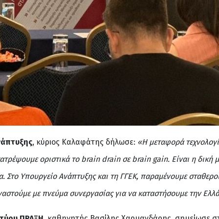
νάπτυξης
, κύριος Καλαφάτης δήλωσε:
«Η μεταφορά τεχνολογία
τατρέψουμε οριστικά το brain drain σε brain gain. Είναι η δική
ία. Στο Υπουργείο Ανάπτυξης και τη ΓΓΕΚ, παραμένουμε σταθερ
γαστούμε με πνεύμα συνεργασίας για να καταστήσουμε την Ελλά
κτύου ΠΡΑΞΗ,
καθηγητής Βασίλης Χαρμανδάρης, σημείωσε στ