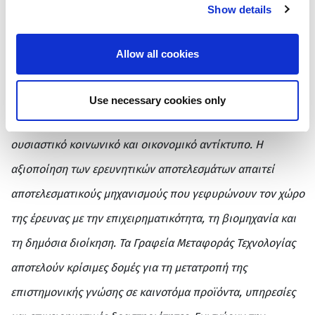
Show details
την Ελλάδα κέντρο καινοτομίας στην πράξη»
.
O
Πρόεδρος του ΙΤΕ και Διευθυντής του Δικτύου
Allow all cookies
ΠΡΑΞΗ,
καθηγητής Βασίλης Χαρμανδάρης, σημείωσε
στον χαιρετισμό του:
«Η παραγωγή έρευνας υψηλού
Use necessary cookies only
επιπέδου δεν αρκεί από μόνη της για να δημιουργήσει
ουσιαστικό κοινωνικό και οικονομικό αντίκτυπο. Η
αξιοποίηση των ερευνητικών αποτελεσμάτων απαιτεί
αποτελεσματικούς μηχανισμούς που γεφυρώνουν τον χώρο
της έρευνας με την επιχειρηματικότητα, τη βιομηχανία και
τη δημόσια διοίκηση. Τα Γραφεία Μεταφοράς Τεχνολογίας
αποτελούν κρίσιμες δομές για τη μετατροπή της
επιστημονικής γνώσης σε καινοτόμα προϊόντα, υπηρεσίες