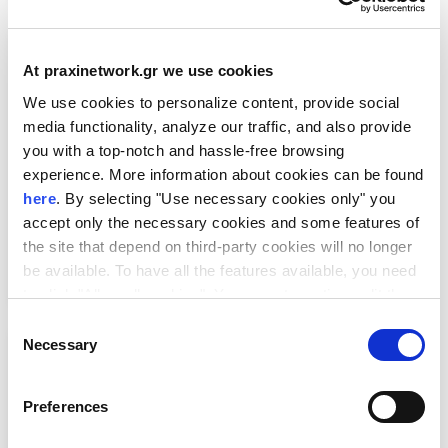
At praxinetwork.gr we use cookies
We use cookies to personalize content, provide social
media functionality, analyze our traffic, and also provide
you with a top-notch and hassle-free browsing
experience. More information about cookies can be found
here
. By selecting "Use necessary cookies only" you
EU-Japan Biotech & Pharma 2026
accept only the necessary cookies and some features of
the site that depend on third-party cookies will no longer
be available. To have all the features available, you need
to click "Allow all cookies". You can at any time edit the
cookies stored on your device by going to the bottom of
Consent
our site under "Manage cookies".
Necessary
Selection
Preferences